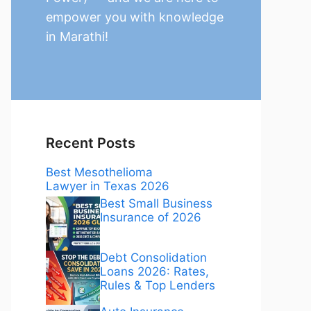
empower you with knowledge
in Marathi!
Recent Posts
Best Mesothelioma
Lawyer in Texas 2026
Best Small Business
Insurance of 2026
Debt Consolidation
Loans 2026: Rates,
Rules & Top Lenders