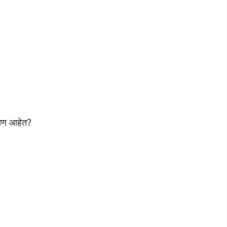
कोण आहेत?