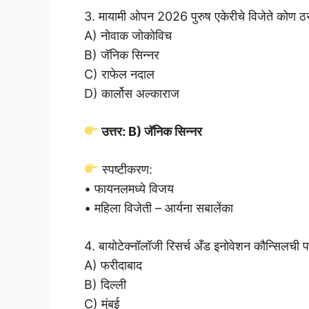
3. मायामी ओपन 2026 पुरुष एकेरीचे विजेते कोण ठ
A) नोवाक जोकोविच
B) जॅनिक सिन्नर
C) राफेल नदाल
D) कार्लोस अल्काराज
उत्तर: B) जॅनिक सिन्नर
स्पष्टीकरण:
• फायनलमध्ये विजय
• महिला विजेती – आर्यना सबालेंका
4. बायोटेक्नॉलॉजी रिसर्च अँड इनोवेशन कौन्सिलची 
A) फरीदाबाद
B) दिल्ली
C) मुंबई