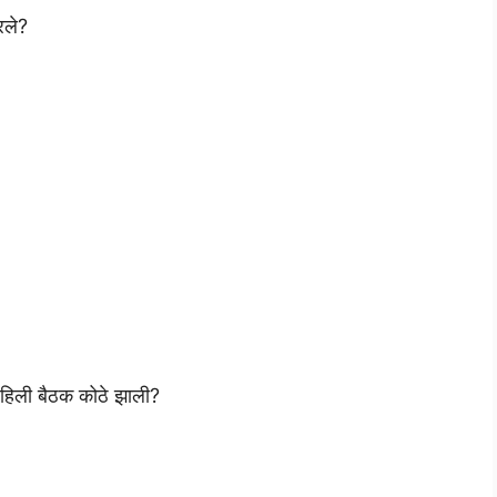
रले?
पहिली बैठक कोठे झाली?