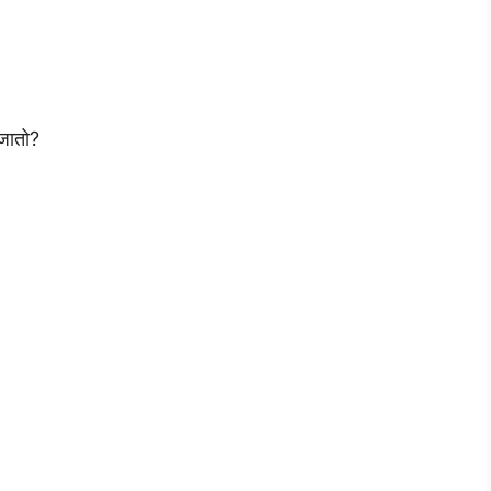
जातो?