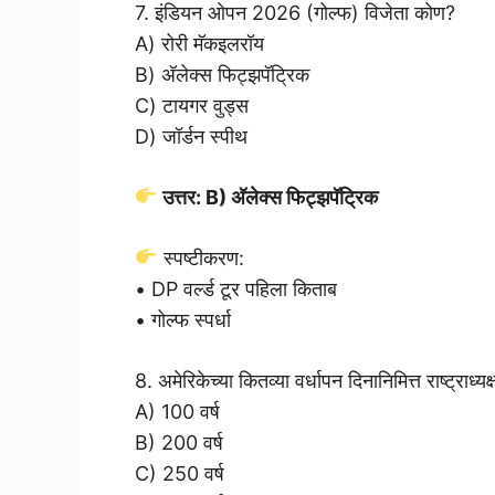
7. इंडियन ओपन 2026 (गोल्फ) विजेता कोण?
A) रोरी मॅकइलरॉय
B) अ‍ॅलेक्स फिट्झपॅट्रिक
C) टायगर वुड्स
D) जॉर्डन स्पीथ
उत्तर: B) अ‍ॅलेक्स फिट्झपॅट्रिक
स्पष्टीकरण:
• DP वर्ल्ड टूर पहिला किताब
• गोल्फ स्पर्धा
8. अमेरिकेच्या कितव्या वर्धापन दिनानिमित्त राष्ट्र
A) 100 वर्ष
B) 200 वर्ष
C) 250 वर्ष