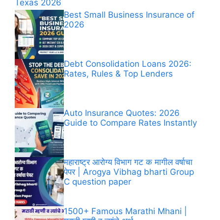
Texas 2026
Best Small Business Insurance of
2026
Debt Consolidation Loans 2026:
Rates, Rules & Top Lenders
Auto Insurance Quotes: 2026
Guide to Compare Rates Instantly
महाराष्ट्र आरोग्य विभाग गट क मागील वर्षाचा
पेपर | Arogya Vibhag bharti Group
C question paper
1500+ Famous Marathi Mhani​ |