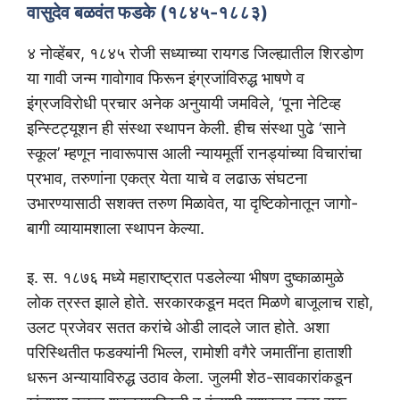
वासुदेव बळवंत फडके (१८४५-१८८३)
४ नोव्हेंबर, १८४५ रोजी सध्याच्या रायगड जिल्ह्यातील शिरडोण
या गावी जन्म गावोगाव फिरून इंग्रजांविरुद्ध भाषणे व
इंग्रजविरोधी प्रचार अनेक अनुयायी जमविले, ‘पूना नेटिव्ह
इन्स्टिट्यूशन ही संस्था स्थापन केली. हीच संस्था पुढे ‘साने
स्कूल’ म्हणून नावारूपास आली न्यायमूर्ती रानड्यांच्या विचारांचा
प्रभाव, तरुणांना एकत्र येता याचे व लढाऊ संघटना
उभारण्यासाठी सशक्त तरुण मिळावेत, या दृष्टिकोनातून जागो-
बागी व्यायामशाला स्थापन केल्या.
इ. स. १८७६ मध्ये महाराष्ट्रात पडलेल्या भीषण दुष्काळामुळे
लोक त्रस्त झाले होते. सरकारकडून मदत मिळणे बाजूलाच राहो,
उलट प्रजेवर सतत करांचे ओडी लादले जात होते. अशा
परिस्थितीत फडक्यांनी भिल्ल, रामोशी वगैरे जमातींना हाताशी
धरून अन्यायाविरुद्ध उठाव केला. जुलमी शेठ-सावकारांकडून