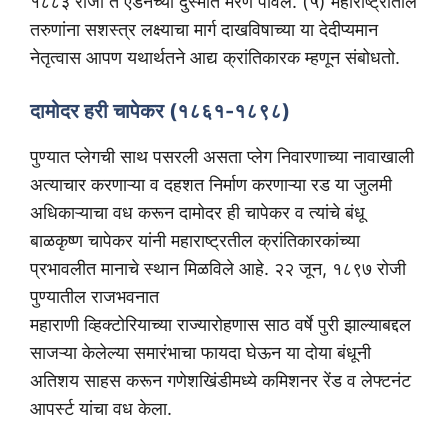
१८८३ रोजी ते एडनच्या दुस्मात मरण पावले. (५) महाराष्ट्रातील
तरुणांना सशस्त्र लक्ष्याचा मार्ग दाखविषाच्या या देदीप्यमान
नेतृत्वास आपण यथार्थतने आद्य क्रांतिकारक म्हणून संबोधतो.
दामोदर हरी चापेकर (१८६१-१८९८)
पुण्यात प्लेगची साथ पसरली असता प्लेग निवारणाच्या नावाखाली
अत्याचार करणाऱ्या व दहशत निर्माण करणाऱ्या रड या जुलमी
अधिकाऱ्याचा वध करून दामोदर ही चापेकर व त्यांचे बंधू
बाळकृष्ण चापेकर यांनी महाराष्ट्रतील क्रांतिकारकांच्या
प्रभावलीत मानाचे स्थान मिळविले आहे. २२ जून, १८९७ रोजी
पुण्यातील राजभवनात
महाराणी व्हिक्टोरियाच्या राज्यारोहणास साठ वर्षे पुरी झाल्याबद्दल
साजऱ्या केलेल्या समारंभाचा फायदा घेऊन या दोया बंधूनी
अतिशय साहस करून गणेशखिंडीमध्ये कमिशनर रेंड व लेफ्टनंट
आपर्स्ट यांचा वध केला.