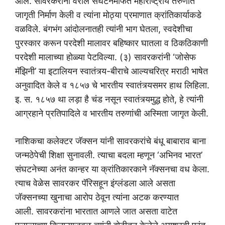
आले. सावरकरांनी वरील संघटनेमार्फत महाराष्ट्रीय तरुणांत
जागृती निर्माण केली व त्यांना मोठ्या प्रमाणात क्रांतिकार्याकडे
वळविले. बंगभंग आंदोलनातही त्यांनी भाग घेतला, स्वदेशीचा
पुरस्कार करून परदेशी मालावर बहिष्कार घातला व ठिकठिकाणी
परदेशी मालाच्या होळ्या पेटविल्या. (३) सावरकरांनी ‘जोसेफ
मॅझिनी’ या इटालियन स्वातंत्र्य-बीराचे आल्यचरित्र मराठी भाषेत
अनुवादित केले व १८५७ चे भारतीय स्वातंत्र्यसमर हाथ लिहिला.
इ. स. १८५७ था लड़ा है चंड नसून स्वातंत्र्यमुद्ध होते, हे त्यांनी
आग्रहाने प्रतिपादिले व भारतीय तरुणांची अस्मिता जागृत केली.
नाशिकचा कलेक्टर जॅक्सन यांनी सावरकरांचे बंधू बाबाराव बाना
जन्मठेपेची शिक्षा सुनावली. त्याचा बदला म्हणून ‘अभिनव भारत’
संघटनेच्या अनंत कान्हर या क्रांतिकारकाने नॅक्सनचा वध केला.
त्याच वेळेस सावरकर पॅरिसहून इंग्लंडला आले असता
जॅक्सनच्या खुनाचा आरोप ठेवून त्यांना अटक करण्यात
आली. सावरकरांना भारतात आणले जात असता वाटेत