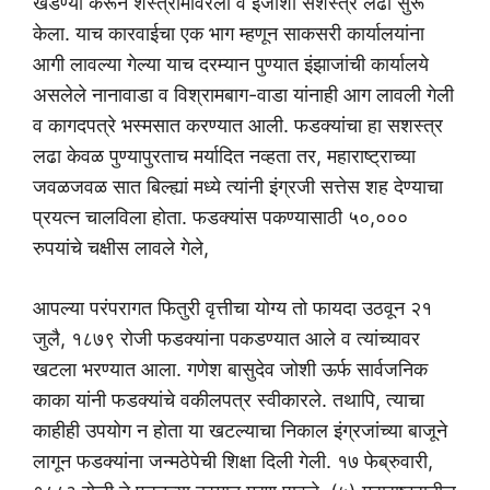
खंडण्या करून शस्त्रामविरली व इंजाशी सशस्त्र लढा सुरू
केला. याच कारवाईचा एक भाग म्हणून साकसरी कार्यालयांना
आगी लावल्या गेल्या याच दरम्यान पुण्यात इंझाजांची कार्यालये
असलेले नानावाडा व विश्रामबाग-वाडा यांनाही आग लावली गेली
व कागदपत्रे भस्मसात करण्यात आली. फडक्यांचा हा सशस्त्र
लढा केवळ पुण्यापुरताच मर्यादित नव्हता तर, महाराष्ट्राच्या
जवळजवळ सात बिल्ह्यां मध्ये त्यांनी इंग्रजी सत्तेस शह देण्याचा
प्रयत्न चालविला होता. फडक्यांस पकण्यासाठी ५०,०००
रुपयांचे चक्षीस लावले गेले,
आपल्या परंपरागत फितुरी वृत्तीचा योग्य तो फायदा उठवून २१
जुलै, १८७९ रोजी फडक्यांना पकडण्यात आले व त्यांच्यावर
खटला भरण्यात आला. गणेश बासुदेव जोशी ऊर्फ सार्वजनिक
काका यांनी फडक्यांचे वकीलपत्र स्वीकारले. तथापि, त्याचा
काहीही उपयोग न होता या खटल्याचा निकाल इंग्रजांच्या बाजूने
लागून फडक्यांना जन्मठेपेची शिक्षा दिली गेली. १७ फेब्रुवारी,