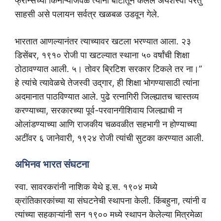
फ्रान्सच्या किनाऱ्याजवळ त्यांनी बोटीतून केलेले अयशस्वी परंतु
साहसी असे पलायन सर्वत्र खळबळ उडवून गेले.
भारतात आणल्यानंतर त्याच्यावर खटला भरण्यात आला. २३
डिसेंबर, १९१० रोजी पा खटल्यात स्थाना ५० वर्षांची शिक्षा
ठोठावण्यात आली. ५। तोवर ब्रिटिश सरकार टिकले तर ना।”
हे त्यांचे त्यावेळचे तेजस्वी उद्‌गार, ही शिक्षा भोगण्यासाठी त्यांना
अदमानात पाठविण्यात आले. पुढे रत्नागिरी जिल्ह्यातच चास्तव्य
करण्याच्या, सरकारच्या पूर्व-परवानगीशिवाय जिल्ह्याची न
ओलांडण्याच्या आणि राजकीय चळवळीत सहभागी न होण्याच्या
अटींवर ६ जानेवारी, १९२४ रोजी त्यांची सुटका करण्यात आली.
अभिनव भारत संघटना
स्वा. सावरकरांनी नाशिक येथे इ.स. १९०४ मध्ये
क्रांतिकारकांच्या या संघटनेची स्थापना केली. किंबहुना, त्यांनी व
त्यांच्या सहकाऱ्यांनी सन १९०० मध्ये स्थापन केलेल्या मित्रमेळा