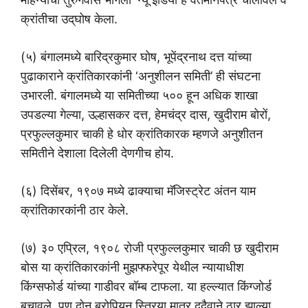
क्रांतीचा उद्‌घोष केला.
(५) बंगालमध्ये बारिद्रकुमार घोष, भूपेंद्रनाथ दत्त यांच्या
पुढाकाराने क्रांतिकारकांनी ‘अनुशीलन समिती’ ही संघटना
उभारली. बंगालमध्ये या समितीच्या ५०० हून अधिक शाखा
उपडल्या गेल्या, उल्हासकर दत्त, हेमचंद्र दास, खुदीराम बोरों,
प्रफुल्लकुमार चाकी हे धोर क्रांतिकारक म्हणजे अनुशीतन
समितीने देशाला दिलेली देणगीच होय.
(६) दिसेंबर, १९०७ मध्ये ढाक्याचा मॅजिस्ट्रेट अंतन याम
क्रांतिकारकांनी ठार केले.
(७) ३० एप्रिल, १९०८ रोजी प्रफुल्लकुमार चाकी छ खुदीराम
बोस या क्रांतिकारकांनी मुझफ्फरेपूर येथील न्यायाधीश
किंग्सफोर्ड यांच्या गाडीवर बॉम्ब टाफला. या हल्ल्यात किंग्जोर्ड
बचावले, पण दोन बुरोपियन स्त्रिया मात्र दुदैवाने ठार झाल्या,